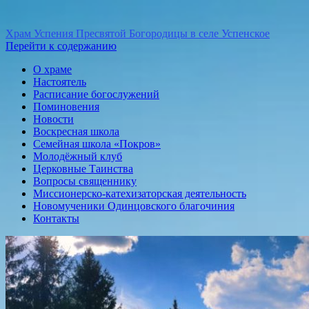
Храм Успения Пресвятой Богородицы в селе Успенское
Перейти к содержанию
О храме
Настоятель
Расписание богослужений
Поминовения
Новости
Воскресная школа
Семейная школа «Покров»
Молодёжный клуб
Церковные Таинства
Вопросы священнику
Миссионерско-катехизаторская деятельность
Новомученики Одинцовского благочиния
Контакты