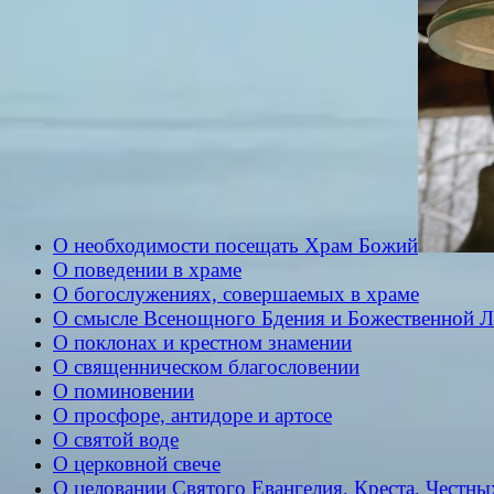
О необходимости посещать Храм Божий
О поведении в храме
О богослужениях, совершаемых в храме
О смысле Всенощного Бдения и Божественной 
О поклонах и крестном знамении
О священническом благословении
О поминовении
О просфоре, антидоре и артосе
О святой воде
О церковной свече
О целовании Святого Евангелия, Креста, Честн