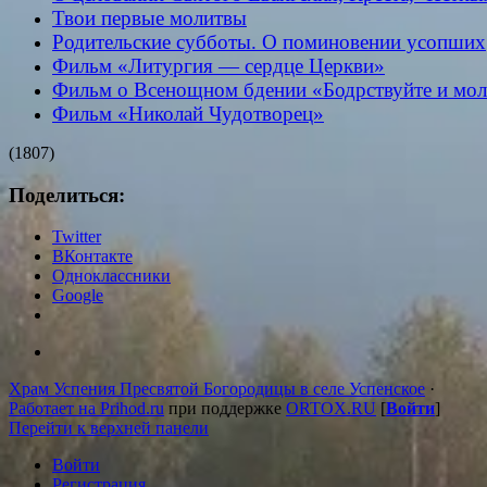
Твои первые молитвы
Родительские субботы. О поминовении усопших
Фильм «Литургия — сердце Церкви»
Фильм о Всенощном бдении «Бодрствуйте и мол
Фильм «Николай Чудотворец»
(1807)
Поделиться:
Twitter
ВКонтакте
Одноклассники
Google
Храм Успения Пресвятой Богородицы в селе Успенское
·
Работает на Prihod.ru
при поддержке
ORTOX.RU
[
Войти
]
Перейти к верхней панели
Войти
Регистрация