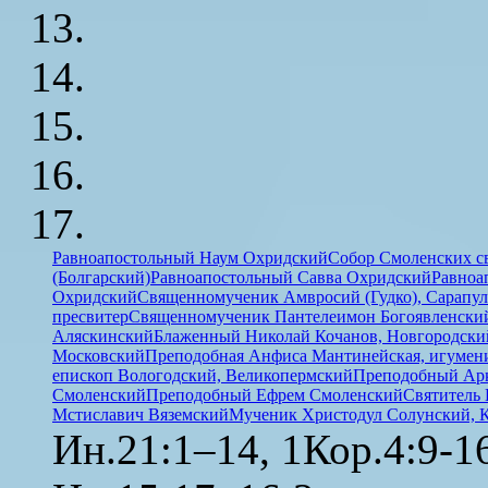
Равноапостольный Наум Охридский
Собор Смоленских с
(Болгарский)
Равноапостольный Савва Охридский
Равноа
Охридский
Священномученик Амвросий (Гудко), Сарапул
пресвитер
Священномученик Пантелеимон Богоявленский
Аляскинский
Блаженный Николай Кочанов, Новгородски
Московский
Преподобная Анфиса Мантинейская, игумен
епископ Вологодский, Великопермский
Преподобный Ар
Смоленский
Преподобный Ефрем Смоленский
Святитель 
Мстиславич Вяземский
Мученик Христодул Солунский, 
Ин.21:1–14, 1Кор.4:9-1