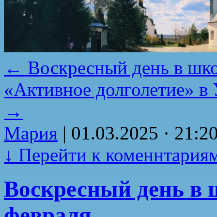
←
Воскресный день в шко
«Активное долголетие» в 
→
Мария
|
01.03.2025 · 21:2
↓
Перейти к коменнтария
Воскресный день в 
февраля