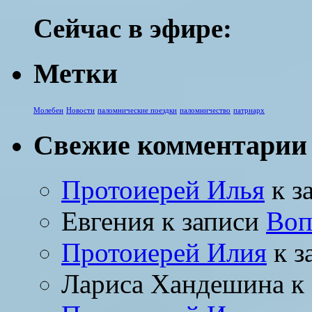
Сейчас в эфире:
Метки
Молебен
Новости
паломнические поездки
паломничество
патриарх
Свежие комментарии
Протоиерей Илья
к з
Евгения
к записи
Воп
Протоиерей Илия
к з
Лариса Хандешина
к 