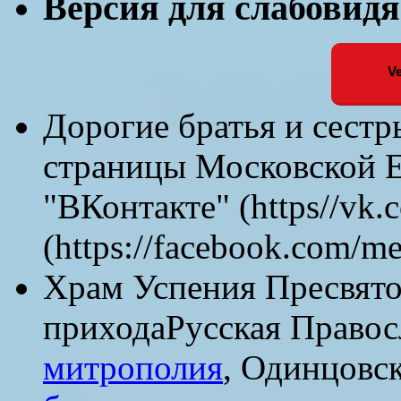
Версия для слабовид
Ve
Дорогие братья и сест
страницы Московской Е
"ВКонтакте" (https//vk.
(https://facebook.com/m
Храм Успения Пресвят
прихода
Русская Правос
митрополия
, Одинцовс